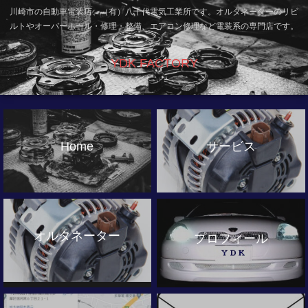
川崎市の自動車電装店、（有）八千代電気工業所です。オルタネーターのリビ
ルトやオーバーホール・修理・整備、エアコン修理など電装系の専門店です。
YDK FACTORY
Home
サービス
オルタネーター
プロフィール