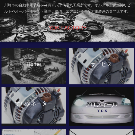
川崎市の自動車電装店、（有）八千代電気工業所です。オルタネーターのリビ
ルトやオーバーホール・修理・整備、エアコン修理など電装系の専門店です。
YDK FACTORY
Home
サービス
オルタネーター
プロフィール