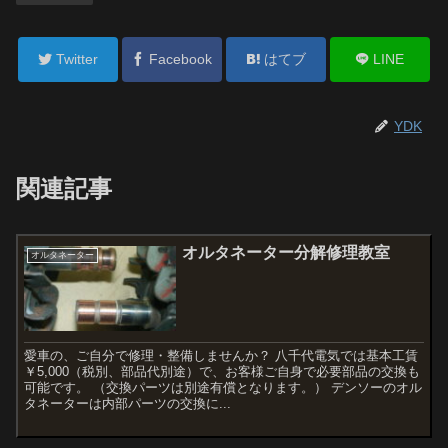
Twitter
Facebook
はてブ
LINE
YDK
関連記事
オルタネーター分解修理教室
オルタネーター
愛車の、ご自分で修理・整備しませんか？ 八千代電気では基本工賃
￥5,000（税別、部品代別途）で、お客様ご自身で必要部品の交換も
可能です。 （交換パーツは別途有償となります。） デンソーのオル
タネーターは内部パーツの交換に...